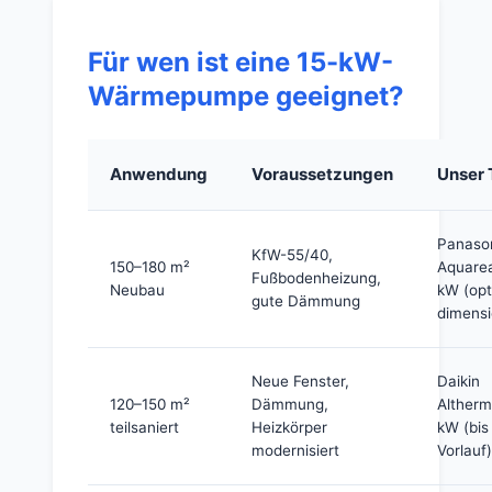
Für wen ist eine 15-kW-
Wärmepumpe geeignet?
Anwendung
Voraussetzungen
Unser 
Panaso
KfW-55/40,
150–180 m²
Aquare
Fußbodenheizung,
Neubau
kW (opt
gute Dämmung
dimensi
Neue Fenster,
Daikin
120–150 m²
Dämmung,
Altherm
teilsaniert
Heizkörper
kW (bis
modernisiert
Vorlauf)