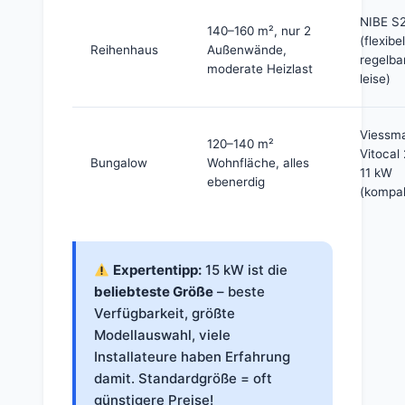
NIBE S
140–160 m², nur 2
(flexibel
Reihenhaus
Außenwände,
regelbar
moderate Heizlast
leise)
Viessm
120–140 m²
Vitocal
Bungalow
Wohnfläche, alles
11 kW
ebenerdig
(kompa
Expertentipp:
15 kW ist die
beliebteste Größe
– beste
Verfügbarkeit, größte
Modellauswahl, viele
Installateure haben Erfahrung
damit. Standardgröße = oft
günstigere Preise!