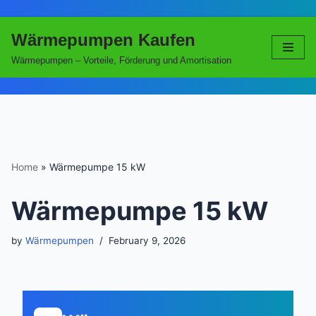
Wärmepumpen Kaufen
Skip
to
Wärmepumpen – Vorteile, Förderung und Amortisation
content
Home
»
Wärmepumpe 15 kW
Wärmepumpe 15 kW
by
Wärmepumpen
February 9, 2026