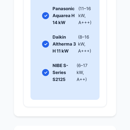
Panasonic
(11–16
Aquarea H
kW,
14 kW
A+++)
Daikin
(8–16
Altherma 3
kW,
H 11 kW
A+++)
NIBE S-
(6–17
Series
kW,
S2125
A++)