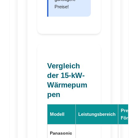
Preise!
Vergleich
der 15-kW-
Wärmepum
pen
Preis (in
Modell
Leistungsbereich
Förderu
Panasonic