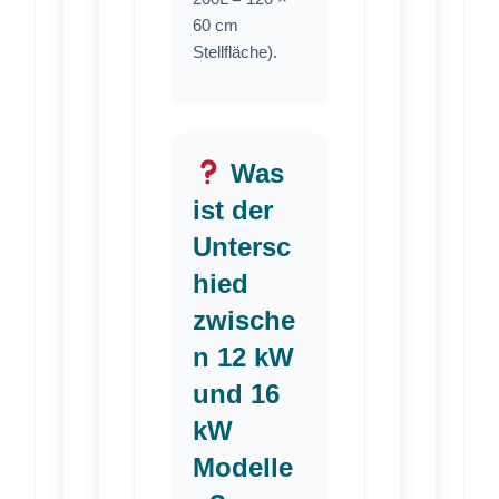
60 cm
Stellfläche).
Was
ist der
Untersc
hied
zwische
n 12 kW
und 16
kW
Modelle