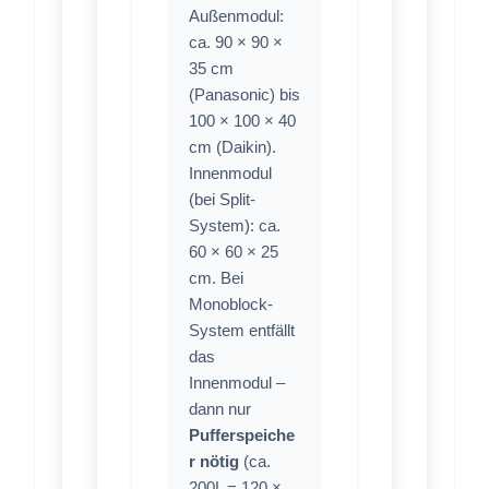
Außenmodul:
ca. 90 × 90 ×
35 cm
(Panasonic) bis
100 × 100 × 40
cm (Daikin).
Innenmodul
(bei Split-
System): ca.
60 × 60 × 25
cm. Bei
Monoblock-
System entfällt
das
Innenmodul –
dann nur
Pufferspeiche
r nötig
(ca.
200L = 120 ×