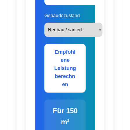
Gebäudezustand
Empfohl
ene
Leistung
berechn
en
Für 150
m²