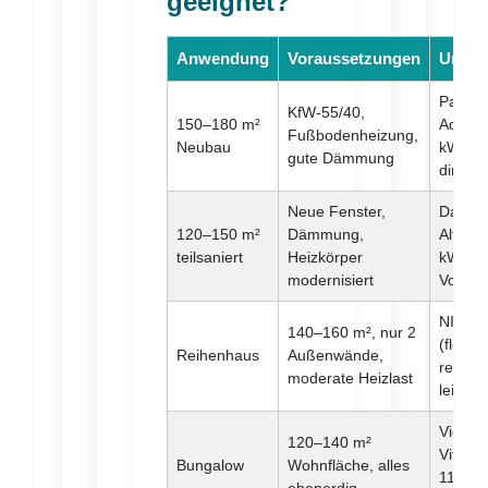
geeignet?
Anwendung
Voraussetzungen
Unser
Panaso
KfW-55/40,
150–180 m²
Aquare
Fußbodenheizung,
Neubau
kW (op
gute Dämmung
dimensi
Neue Fenster,
Daikin
120–150 m²
Dämmung,
Alther
teilsaniert
Heizkörper
kW (bi
modernisiert
Vorlauf
NIBE 
140–160 m², nur 2
(flexibe
Reihenhaus
Außenwände,
regelba
moderate Heizlast
leise)
Viess
120–140 m²
Vitoca
Bungalow
Wohnfläche, alles
11 kW