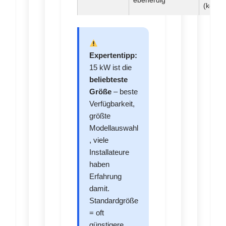
ebenerdig
(kompa
Expertentipp:
15 kW ist die
beliebteste
Größe
– beste
Verfügbarkeit,
größte
Modellauswahl
, viele
Installateure
haben
Erfahrung
damit.
Standardgröße
= oft
günstigere