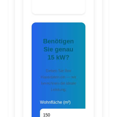
Benötigen
Sie genau
15 kW?
Geben Sie Ihre
Hausdaten ein — wir
berechnen die ideale
Leistung:
Wohnfläche (m²)