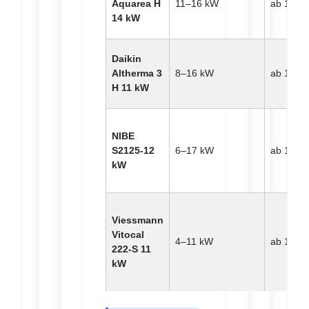
Aquarea H
11–16 kW
ab 14.80
14 kW
Daikin
Altherma 3
8–16 kW
ab 15.20
H 11 kW
NIBE
S2125-12
6–17 kW
ab 16.50
kW
Viessmann
Vitocal
4–11 kW
ab 15.90
222-S 11
kW