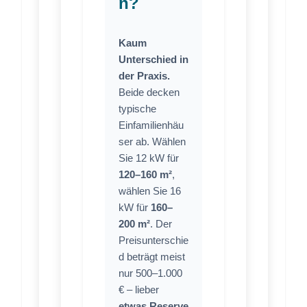
n?
Kaum
Unterschied in
der Praxis.
Beide decken
typische
Einfamilienhäu
ser ab. Wählen
Sie 12 kW für
120–160 m²
,
wählen Sie 16
kW für
160–
200 m²
. Der
Preisunterschie
d beträgt meist
nur 500–1.000
€ – lieber
etwas Reserve