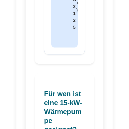
+
2
)
1
2
5
Für wen ist
eine 15-kW-
Wärmepum
pe