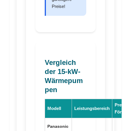
Preise!
Vergleich
der 15-kW-
Wärmepum
pen
Preis (in
Modell
Leistungsbereich
Förderu
Panasonic