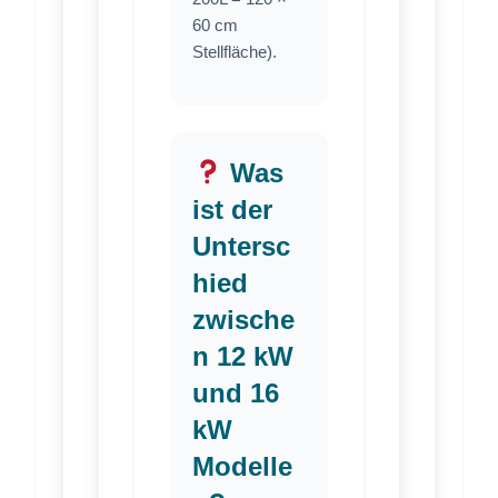
60 cm
Stellfläche).
Was
ist der
Untersc
hied
zwische
n 12 kW
und 16
kW
Modelle