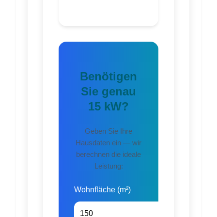
Benötigen
Sie genau
15 kW?
Geben Sie Ihre
Hausdaten ein — wir
berechnen die ideale
Leistung:
Wohnfläche (m²)