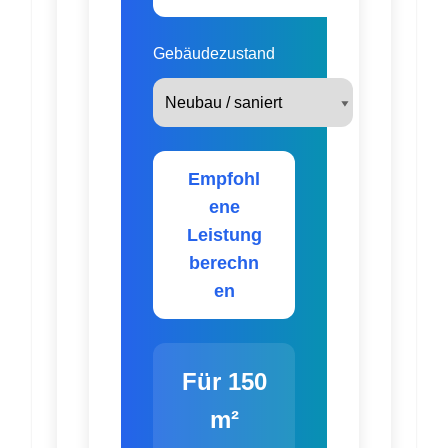
Gebäudezustand
Empfohl
ene
Leistung
berechn
en
Für 150
m²