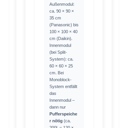
Außenmodul:
ca. 90 × 90 ×
35 cm
(Panasonic) bis
100 × 100 × 40
cm (Daikin).
Innenmodul
(bei Split-
System): ca.
60 × 60 × 25
cm. Bei
Monoblock-
System entfällt
das
Innenmodul –
dann nur
Pufferspeiche
r nötig
(ca.
200L = 120 ×