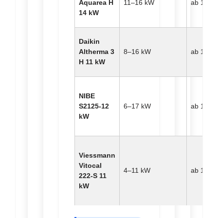
Aquarea H
11–16 kW
ab 14.80
14 kW
Daikin
Altherma 3
8–16 kW
ab 15.20
H 11 kW
NIBE
S2125-12
6–17 kW
ab 16.50
kW
Viessmann
Vitocal
4–11 kW
ab 15.90
222-S 11
kW