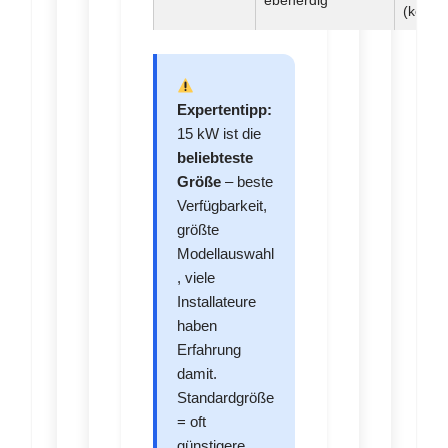
ebenerdig
(kompa
Expertentipp:
15 kW ist die
beliebteste
Größe
– beste
Verfügbarkeit,
größte
Modellauswahl
, viele
Installateure
haben
Erfahrung
damit.
Standardgröße
= oft
günstigere