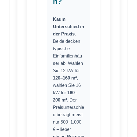
n?
Kaum
Unterschied in
der Praxis.
Beide decken
typische
Einfamilienhäu
ser ab. Wählen
Sie 12 kW für
120–160 m²
,
wählen Sie 16
kW für
160–
200 m²
. Der
Preisunterschie
d beträgt meist
nur 500–1.000
€ – lieber
etwas Reserve