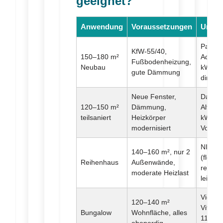
geeignet?
Anwendung
Voraussetzungen
Unser
Panaso
KfW-55/40,
150–180 m²
Aquare
Fußbodenheizung,
Neubau
kW (op
gute Dämmung
dimensi
Neue Fenster,
Daikin
120–150 m²
Dämmung,
Alther
teilsaniert
Heizkörper
kW (bi
modernisiert
Vorlauf
NIBE 
140–160 m², nur 2
(flexibe
Reihenhaus
Außenwände,
regelba
moderate Heizlast
leise)
Viess
120–140 m²
Vitoca
Bungalow
Wohnfläche, alles
11 kW