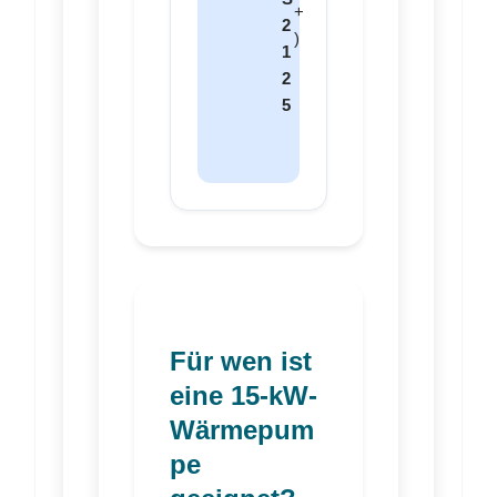
+
2
)
1
2
5
Für wen ist
eine 15-kW-
Wärmepum
pe